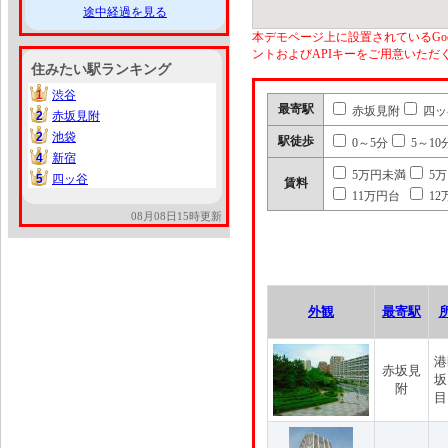
途中経過を見る
本デモページ上に設置されているGoo
ントおよびAPIキーをご用意いた
住みたい駅ランキング
1
渋谷
1
最寄駅
赤坂見附
四ッ
2
赤坂見附
2
2
池袋
2
駅徒歩
0～5分
5～10
4
新宿
4
5万円未満
5
5
四ッ谷
5
賃料
11万円台
12
08月08日15時更新
外観
最寄駅
港
赤坂見
坂
附
目