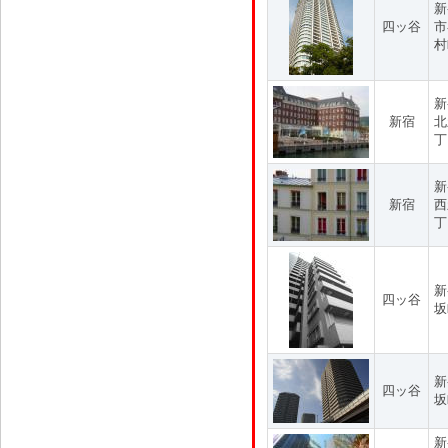
新
四ッ谷
市
村
新
新宿
北
丁
新
新宿
西
丁
新
四ッ谷
坂
新
四ッ谷
坂
新