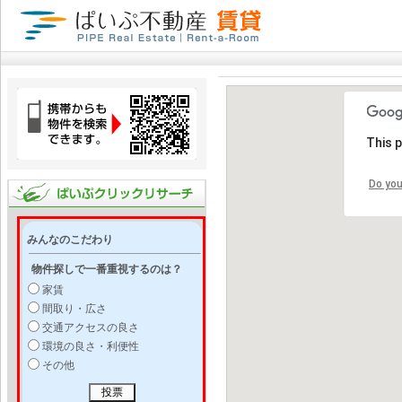
This 
Do you
みんなのこだわり
物件探しで一番重視するのは？
家賃
間取り・広さ
交通アクセスの良さ
環境の良さ・利便性
その他