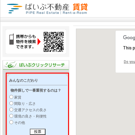
This 
Do you
みんなのこだわり
物件探しで一番重視するのは？
家賃
間取り・広さ
交通アクセスの良さ
環境の良さ・利便性
その他