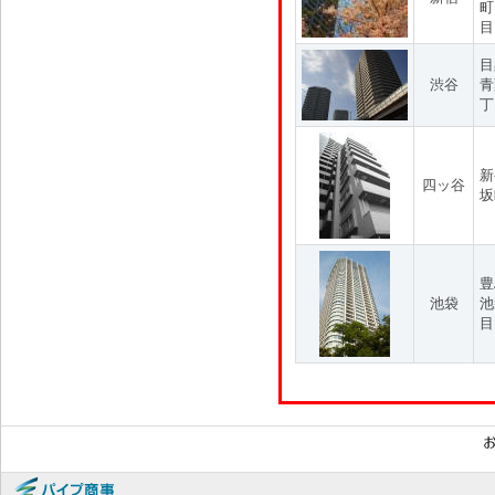
町
目
目
渋谷
青
丁
新
四ッ谷
坂
豊
池袋
池
目