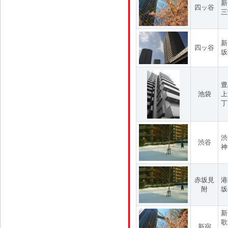
新
四ッ谷
三
新
四ッ谷
坂
豊
池袋
上
丁
渋
渋谷
神
赤坂見
港
附
坂
新
歌
新宿