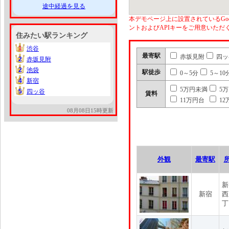
途中経過を見る
本デモページ上に設置されているGoo
ントおよびAPIキーをご用意いた
住みたい駅ランキング
1
渋谷
1
最寄駅
赤坂見附
四ッ
2
赤坂見附
2
2
池袋
2
駅徒歩
0～5分
5～10
4
新宿
4
5万円未満
5
5
四ッ谷
5
賃料
11万円台
12
08月08日15時更新
外観
最寄駅
新
新宿
西
丁