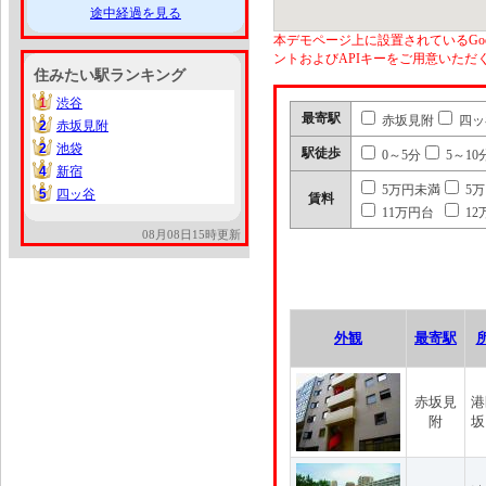
途中経過を見る
本デモページ上に設置されているGoo
ントおよびAPIキーをご用意いた
住みたい駅ランキング
1
渋谷
1
最寄駅
赤坂見附
四ッ
2
赤坂見附
2
2
池袋
2
駅徒歩
0～5分
5～10
4
新宿
4
5万円未満
5
5
四ッ谷
5
賃料
11万円台
12
08月08日15時更新
外観
最寄駅
赤坂見
港
附
坂