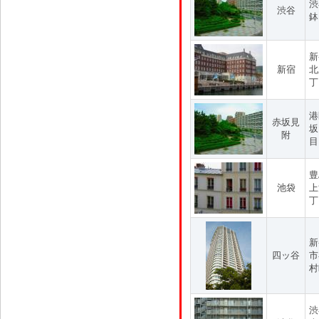
渋
渋谷
鉢
新
新宿
北
丁
港
赤坂見
坂
附
目
豊
池袋
上
丁
新
四ッ谷
市
村
渋