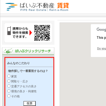
This 
Do you
みんなのこだわり
物件探しで一番重視するのは？
家賃
間取り・広さ
交通アクセスの良さ
環境の良さ・利便性
その他