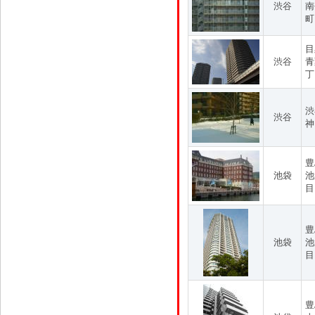
渋谷
南
町
目
渋谷
青
丁
渋
渋谷
神
豊
池袋
池
目
豊
池袋
池
目
豊