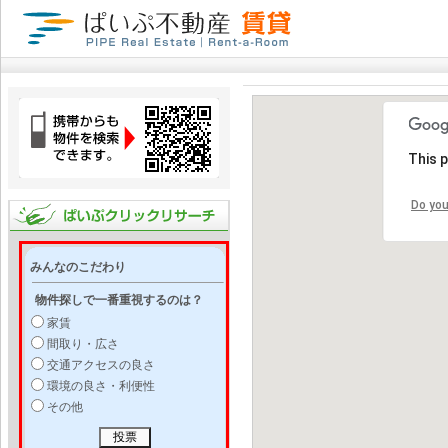
This 
Do you
みんなのこだわり
物件探しで一番重視するのは？
家賃
間取り・広さ
交通アクセスの良さ
環境の良さ・利便性
その他