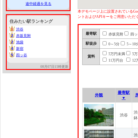
途中経過を見る
本デモページ上に設置されているGoo
ントおよびAPIキーをご用意いた
住みたい駅ランキング
1
渋谷
1
最寄駅
赤坂見附
四ッ
2
赤坂見附
2
2
池袋
2
駅徒歩
0～5分
5～10
4
新宿
4
5万円未満
5
5
四ッ谷
5
賃料
11万円台
12
08月07日15時更新
最寄駅
外観
▼
渋
渋谷
鉢
渋