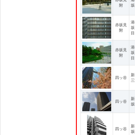
附
坂
港
赤坂見
坂
附
目
港
赤坂見
坂
附
目
新
四ッ谷
三
新
四ッ谷
坂
新
四ッ谷
坂