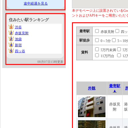
途中経過を見る
本デモページ上に設置されているGoo
ントおよびAPIキーをご用意いた
住みたい駅ランキング
1
渋谷
1
最寄駅
赤坂見附
四ッ
2
赤坂見附
2
2
池袋
2
駅徒歩
0～5分
5～10
4
新宿
4
5万円未満
5
5
四ッ谷
5
賃料
11万円台
12
08月07日15時更新
最寄駅
外観
▲
赤坂見
港
附
坂
赤坂見
港