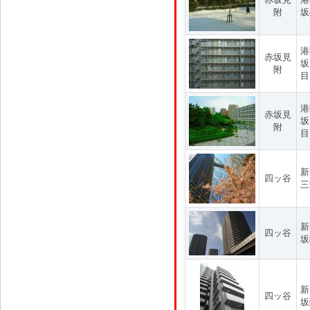
附
坂
港
赤坂見
坂
附
目
港
赤坂見
坂
附
目
新
四ッ谷
三
新
四ッ谷
坂
新
四ッ谷
坂