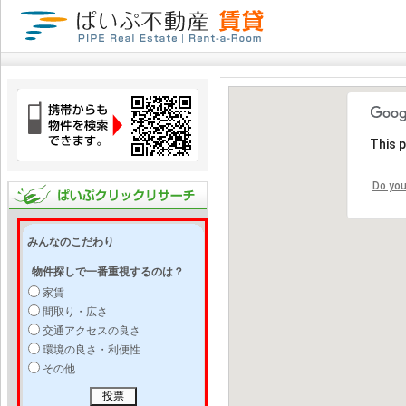
This 
Do you
みんなのこだわり
物件探しで一番重視するのは？
家賃
間取り・広さ
交通アクセスの良さ
環境の良さ・利便性
その他