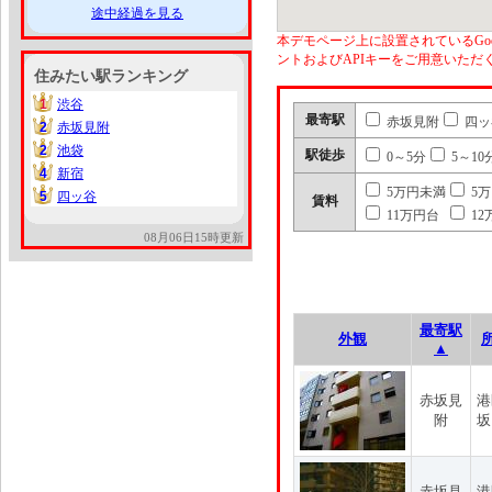
途中経過を見る
本デモページ上に設置されているGoo
ントおよびAPIキーをご用意いた
住みたい駅ランキング
1
渋谷
1
最寄駅
赤坂見附
四ッ
2
赤坂見附
2
2
池袋
2
駅徒歩
0～5分
5～10
4
新宿
4
5万円未満
5
5
四ッ谷
5
賃料
11万円台
12
08月06日15時更新
最寄駅
外観
▲
赤坂見
港
附
坂
赤坂見
港