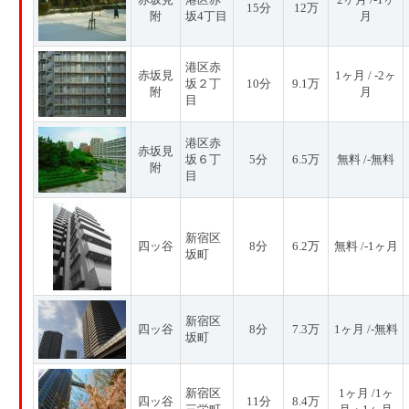
15分
12万
附
坂4丁目
月
港区赤
赤坂見
1ヶ月 / -2ヶ
坂２丁
10分
9.1万
附
月
目
港区赤
赤坂見
坂６丁
5分
6.5万
無料 /-無料
附
目
新宿区
四ッ谷
8分
6.2万
無料 /-1ヶ月
坂町
新宿区
四ッ谷
8分
7.3万
1ヶ月 /-無料
坂町
新宿区
1ヶ月 /1ヶ
四ッ谷
11分
8.4万