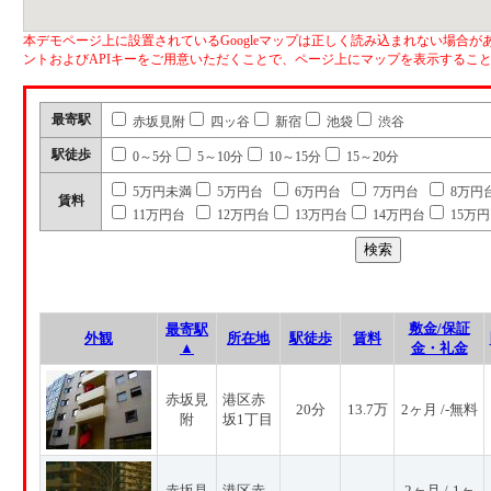
本デモページ上に設置されているGoogleマップは正しく読み込まれない場合があ
ントおよびAPIキーをご用意いただくことで、ページ上にマップを表示するこ
最寄駅
赤坂見附
四ッ谷
新宿
池袋
渋谷
駅徒歩
0～5分
5～10分
10～15分
15～20分
5万円未満
5万円台
6万円台
7万円台
8万円
賃料
11万円台
12万円台
13万円台
14万円台
15万
敷金/保証
最寄駅
外観
所在地
駅徒歩
賃料
▲
金・礼金
赤坂見
港区赤
20分
13.7万
2ヶ月 /-無料
附
坂1丁目
赤坂見
港区赤
2ヶ月 /-1ヶ