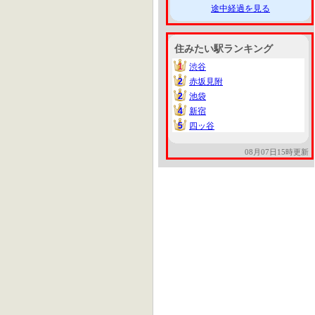
途中経過を見る
住みたい駅ランキング
1
渋谷
1
2
赤坂見附
2
2
池袋
2
4
新宿
4
5
四ッ谷
5
08月07日15時更新