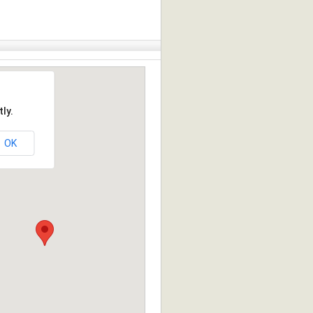
ly.
OK