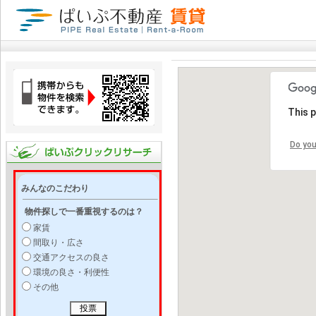
This 
Do you
みんなのこだわり
物件探しで一番重視するのは？
家賃
間取り・広さ
交通アクセスの良さ
環境の良さ・利便性
その他