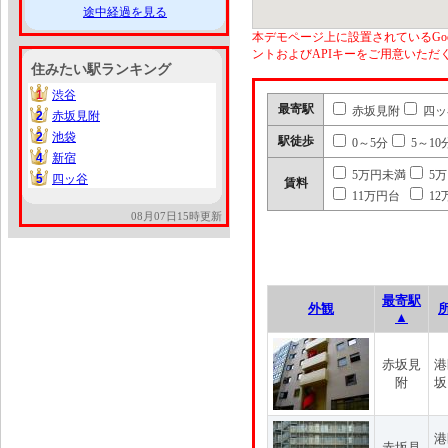
途中経過を見る
本デモページ上に設置されているGoo
ントおよびAPIキーをご用意いた
住みたい駅ランキング
1
渋谷
1
最寄駅
赤坂見附
四ッ
2
赤坂見附
2
2
池袋
2
駅徒歩
0～5分
5～10
4
新宿
4
5万円未満
5
5
四ッ谷
5
賃料
11万円台
12
08月07日15時更新
最寄駅
外観
▲
赤坂見
港
附
坂
港
赤坂見