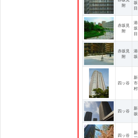
坂
附
目
港
赤坂見
坂
附
目
赤坂見
港
附
坂
新
四ッ谷
市
村
新
四ッ谷
坂
新
四ッ谷