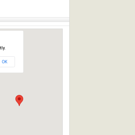
ly.
OK