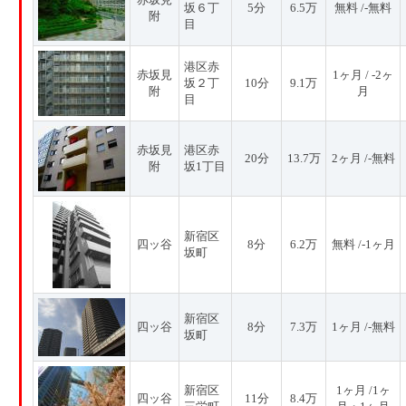
坂６丁
5分
6.5万
無料 /-無料
附
目
港区赤
赤坂見
1ヶ月 / -2ヶ
坂２丁
10分
9.1万
附
月
目
赤坂見
港区赤
20分
13.7万
2ヶ月 /-無料
附
坂1丁目
新宿区
四ッ谷
8分
6.2万
無料 /-1ヶ月
坂町
新宿区
四ッ谷
8分
7.3万
1ヶ月 /-無料
坂町
新宿区
1ヶ月 /1ヶ
四ッ谷
11分
8.4万