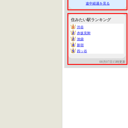
途中経過を見る
住みたい駅ランキング
1
渋谷
1
2
赤坂見附
2
2
池袋
2
4
新宿
4
5
四ッ谷
5
08月07日15時更新