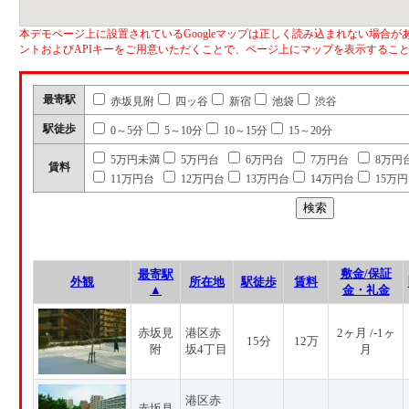
本デモページ上に設置されているGoogleマップは正しく読み込まれない場合があ
ントおよびAPIキーをご用意いただくことで、ページ上にマップを表示するこ
最寄駅
赤坂見附
四ッ谷
新宿
池袋
渋谷
駅徒歩
0～5分
5～10分
10～15分
15～20分
5万円未満
5万円台
6万円台
7万円台
8万円
賃料
11万円台
12万円台
13万円台
14万円台
15万
敷金/保証
最寄駅
外観
所在地
駅徒歩
賃料
▲
金・礼金
赤坂見
港区赤
2ヶ月 /-1ヶ
15分
12万
附
坂4丁目
月
港区赤
赤坂見