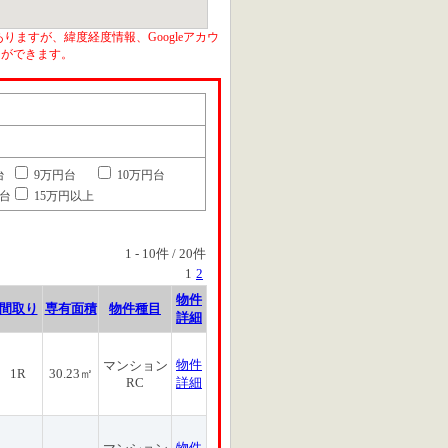
りますが、緯度経度情報、Googleアカウ
とができます。
台
9万円台
10万円台
円台
15万円以上
1
-
10
件 /
20
件
1
2
物件
間取り
専有面積
物件種目
詳細
物件
マンション
1R
30.23㎡
RC
詳細
物件