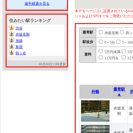
途中経過を見る
本デモページ上に設置されているGoo
ントおよびAPIキーをご用意いた
住みたい駅ランキング
1
渋谷
1
最寄駅
赤坂見附
四ッ
2
赤坂見附
2
2
池袋
2
駅徒歩
0～5分
5～10
4
新宿
4
5万円未満
5
5
四ッ谷
5
賃料
11万円台
12
08月06日15時更新
最寄駅
外観
▲
赤坂見
港
附
坂
港
赤坂見