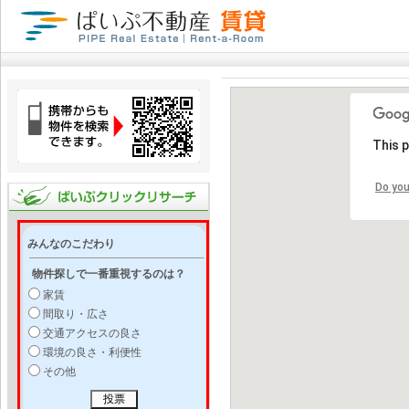
This 
Do you
みんなのこだわり
物件探しで一番重視するのは？
家賃
間取り・広さ
交通アクセスの良さ
環境の良さ・利便性
その他