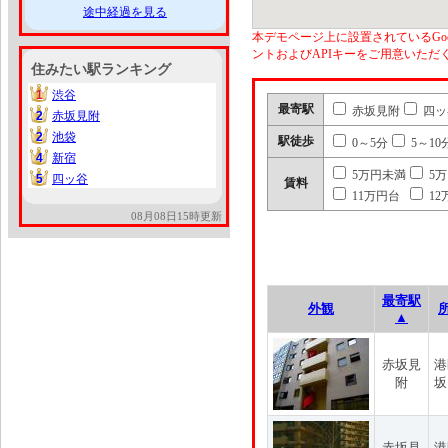
途中経過を見る
本デモページ上に設置されているGoo
ントおよびAPIキーをご用意いた
住みたい駅ランキング
1
渋谷
1
最寄駅
赤坂見附
四ッ
2
赤坂見附
2
2
池袋
2
駅徒歩
0～5分
5～10
4
新宿
4
5万円未満
5
5
四ッ谷
5
賃料
11万円台
12
08月08日15時更新
最寄駅
外観
▲
赤坂見
港
附
坂
赤坂見
港