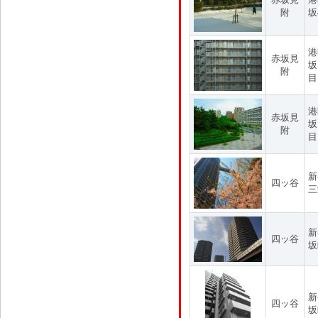
附
坂
港
赤坂見
坂
附
目
港
赤坂見
坂
附
目
新
四ッ谷
三
新
四ッ谷
坂
新
四ッ谷
坂