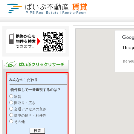
This 
Do you
みんなのこだわり
物件探しで一番重視するのは？
家賃
間取り・広さ
交通アクセスの良さ
環境の良さ・利便性
その他