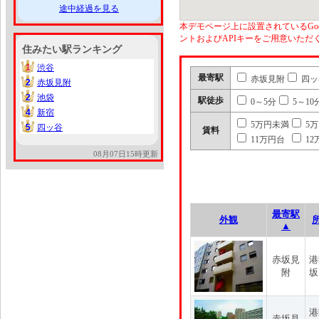
途中経過を見る
本デモページ上に設置されているGoo
ントおよびAPIキーをご用意いた
住みたい駅ランキング
1
渋谷
1
最寄駅
赤坂見附
四ッ
2
赤坂見附
2
2
池袋
2
駅徒歩
0～5分
5～10
4
新宿
4
5万円未満
5
5
四ッ谷
5
賃料
11万円台
12
08月07日15時更新
最寄駅
外観
▲
赤坂見
港
附
坂
港
赤坂見