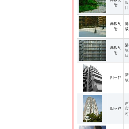
坂
附
目
赤坂見
港
附
坂
港
赤坂見
坂
附
目
新
四ッ谷
坂
新
四ッ谷
市
村