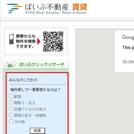
This 
Do you
みんなのこだわり
物件探しで一番重視するのは？
家賃
間取り・広さ
交通アクセスの良さ
環境の良さ・利便性
その他