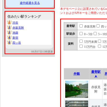
途中経過を見る
本デモページ上に設置されているGoo
ントおよびAPIキーをご用意いた
住みたい駅ランキング
1
渋谷
1
最寄駅
赤坂見附
四ッ
2
赤坂見附
2
2
池袋
2
駅徒歩
0～5分
5～10
4
新宿
4
5万円未満
5
5
四ッ谷
5
賃料
11万円台
12
08月07日15時更新
最寄駅
外観
▲
港
赤坂見
坂
附
目
港
赤坂見