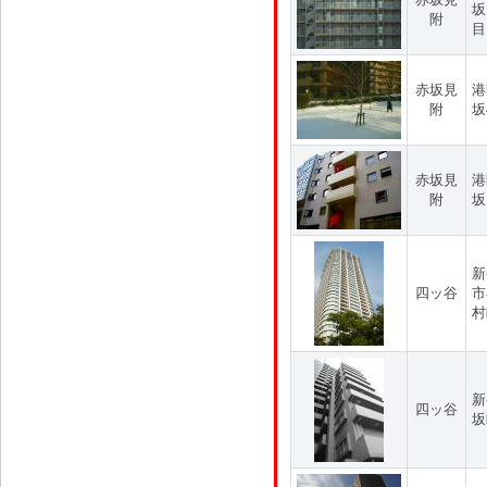
坂
附
目
赤坂見
港
附
坂
赤坂見
港
附
坂
新
四ッ谷
市
村
新
四ッ谷
坂