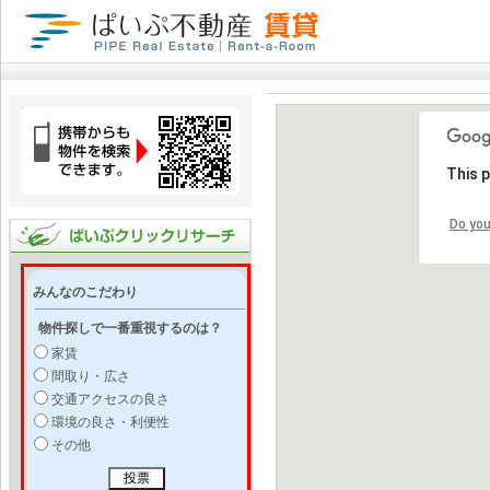
This 
Do you
みんなのこだわり
物件探しで一番重視するのは？
家賃
間取り・広さ
交通アクセスの良さ
環境の良さ・利便性
その他