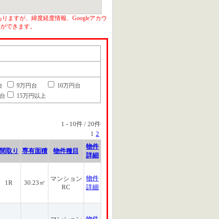
りますが、緯度経度情報、Googleアカウ
とができます。
台
9万円台
10万円台
円台
15万円以上
1
-
10
件 /
20
件
1
2
物件
間取り
専有面積
物件種目
詳細
物件
マンション
1R
30.23㎡
RC
詳細
物件