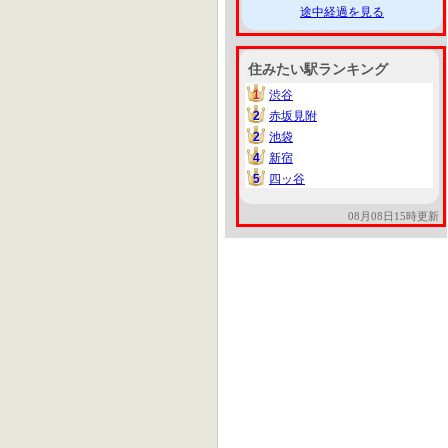
途中経過を見る
住みたい駅ランキング
1
渋谷
1
2
赤坂見附
2
2
池袋
2
4
新宿
4
5
四ッ谷
5
08月08日15時更新