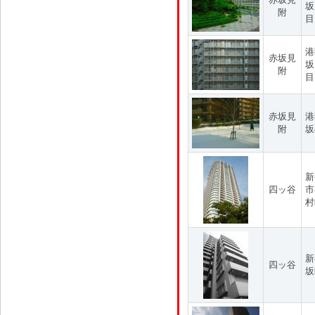
坂
附
目
港
赤坂見
坂
附
目
赤坂見
港
附
坂
新
四ッ谷
市
村
新
四ッ谷
坂