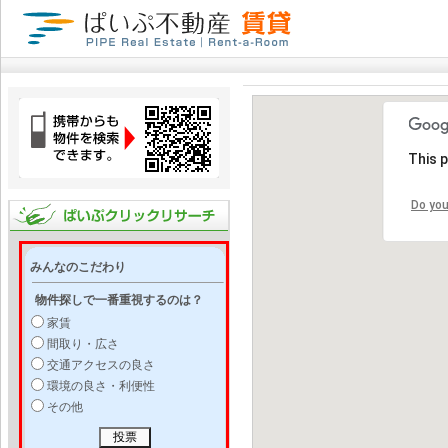
This 
Do you
みんなのこだわり
物件探しで一番重視するのは？
家賃
間取り・広さ
交通アクセスの良さ
環境の良さ・利便性
その他