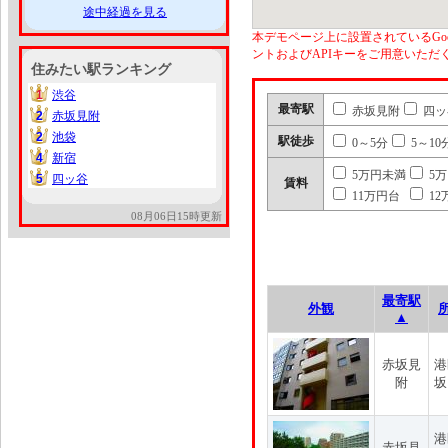
途中経過を見る
本デモページ上に設置されているGoo
ントおよびAPIキーをご用意いた
住みたい駅ランキング
1
渋谷
1
最寄駅
赤坂見附
四ッ
2
赤坂見附
2
2
池袋
2
駅徒歩
0～5分
5～10
4
新宿
4
5万円未満
5
5
四ッ谷
5
賃料
11万円台
12
08月06日15時更新
最寄駅
外観
▲
赤坂見
港
附
坂
港
赤坂見