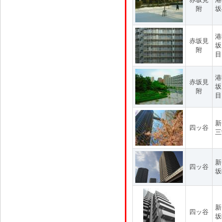
附
坂
港
赤坂見
坂
附
目
港
赤坂見
坂
附
目
新
四ッ谷
三
新
四ッ谷
坂
新
四ッ谷
坂