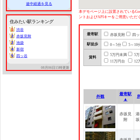
途中経過を見る
本デモページ上に設置されているGoo
ントおよびAPIキーをご用意いた
住みたい駅ランキング
1
渋谷
1
最寄駅
赤坂見附
四ッ
2
赤坂見附
2
2
池袋
2
駅徒歩
0～5分
5～10
4
新宿
4
5万円未満
5
5
四ッ谷
5
賃料
11万円台
12
08月06日15時更新
最寄駅
外観
▲
赤坂見
港
附
坂
赤坂見
港