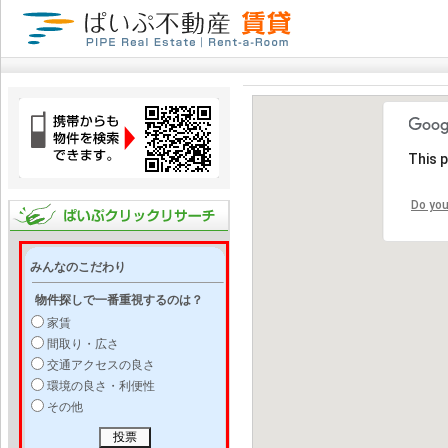
This 
Do you
みんなのこだわり
物件探しで一番重視するのは？
家賃
間取り・広さ
交通アクセスの良さ
環境の良さ・利便性
その他