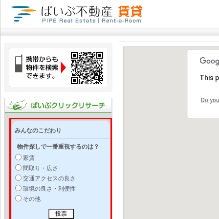
This 
Do you
みんなのこだわり
物件探しで一番重視するのは？
家賃
間取り・広さ
交通アクセスの良さ
環境の良さ・利便性
その他