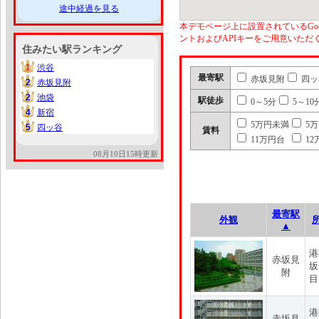
途中経過を見る
本デモページ上に設置されているGoo
ントおよびAPIキーをご用意いた
住みたい駅ランキング
1
渋谷
1
最寄駅
赤坂見附
四ッ
2
赤坂見附
2
2
池袋
2
駅徒歩
0～5分
5～10
4
新宿
4
5万円未満
5
5
四ッ谷
5
賃料
11万円台
12
08月10日15時更新
最寄駅
外観
▲
港
赤坂見
坂
附
目
港
赤坂見