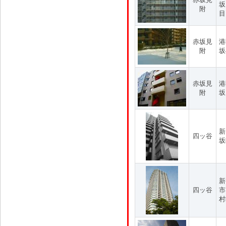
坂
附
目
赤坂見
港
附
坂
赤坂見
港
附
坂
新
四ッ谷
坂
新
四ッ谷
市
村