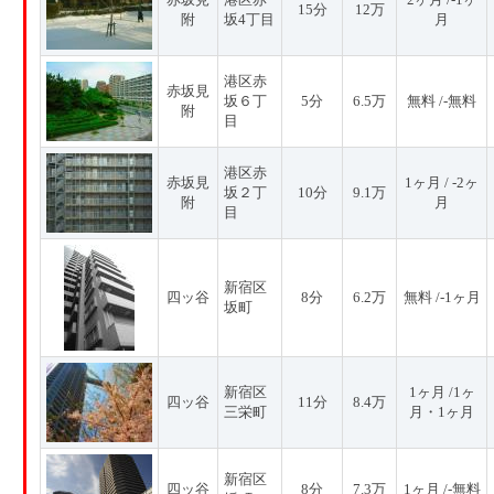
15分
12万
附
坂4丁目
月
港区赤
赤坂見
坂６丁
5分
6.5万
無料 /-無料
附
目
港区赤
赤坂見
1ヶ月 / -2ヶ
坂２丁
10分
9.1万
附
月
目
新宿区
四ッ谷
8分
6.2万
無料 /-1ヶ月
坂町
新宿区
1ヶ月 /1ヶ
四ッ谷
11分
8.4万
三栄町
月・1ヶ月
新宿区
四ッ谷
8分
7.3万
1ヶ月 /-無料