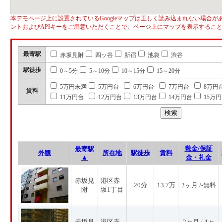
本デモページ上に設置されているGoogleマップは正しく読み込まれない場合があ
ントおよびAPIキーをご用意いただくことで、ページ上にマップを表示するこ
最寄駅
赤坂見附
四ッ谷
新宿
池袋
渋谷
駅徒歩
0～5分
5～10分
10～15分
15～20分
5万円未満
5万円台
6万円台
7万円台
8万円
賃料
11万円台
12万円台
13万円台
14万円台
15万
敷金/保証
最寄駅
外観
所在地
駅徒歩
賃料
▲
金・礼金
赤坂見
港区赤
20分
13.7万
2ヶ月 /-無料
附
坂1丁目
赤坂見
港区赤
2ヶ月 /-1ヶ