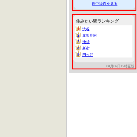
途中経過を見る
住みたい駅ランキング
1
渋谷
1
2
赤坂見附
2
2
池袋
2
4
新宿
4
5
四ッ谷
5
08月06日15時更新