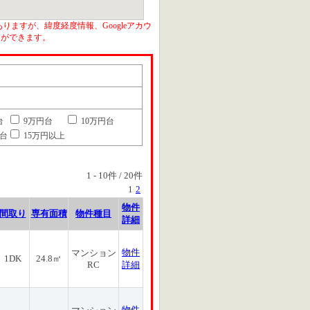
りますが、緯度経度情報、Googleアカウ
とができます。
台
9万円台
10万円台
円台
15万円以上
1
-
10
件 /
20
件
1
2
物件
間取り
専有面積
物件種目
詳細
物件
マンション
1DK
24.8㎡
RC
詳細
物件