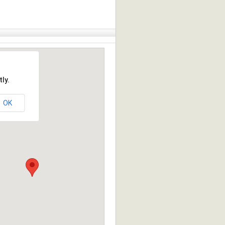
ly.
OK