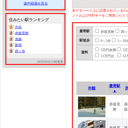
途中経過を見る
本デモページ上に設置されているGoo
ントおよびAPIキーをご用意いた
住みたい駅ランキング
1
渋谷
1
最寄駅
赤坂見附
四ッ
2
赤坂見附
2
2
池袋
2
駅徒歩
0～5分
5～10
4
新宿
4
5万円未満
5
5
四ッ谷
5
賃料
11万円台
12
08月09日15時更新
最寄駅
外観
▲
赤坂見
港
附
坂
赤坂見
港