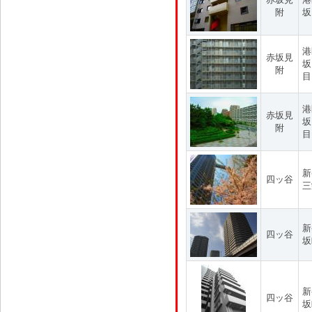
附
坂
港
赤坂見
坂
附
目
港
赤坂見
坂
附
目
新
四ッ谷
三
新
四ッ谷
坂
新
四ッ谷
坂