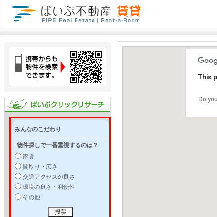
This 
Do you
みんなのこだわり
物件探しで一番重視するのは？
家賃
間取り・広さ
交通アクセスの良さ
環境の良さ・利便性
その他