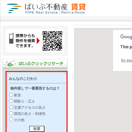
This 
Do you
みんなのこだわり
物件探しで一番重視するのは？
家賃
間取り・広さ
交通アクセスの良さ
環境の良さ・利便性
その他