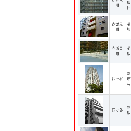
坂
附
目
赤坂見
港
附
坂
赤坂見
港
附
坂
新
四ッ谷
市
村
新
四ッ谷
坂