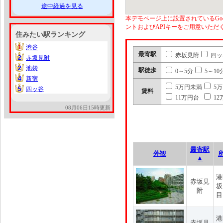
途中経過を見る
本デモページ上に設置されているGoo
ントおよびAPIキーをご用意いた
住みたい駅ランキング
1
渋谷
1
最寄駅
赤坂見附
四ッ
2
赤坂見附
2
2
池袋
2
駅徒歩
0～5分
5～10
4
新宿
4
5万円未満
5
5
四ッ谷
5
賃料
11万円台
12
08月06日15時更新
最寄駅
外観
▲
港
赤坂見
坂
附
目
港
赤坂見