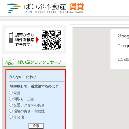
This 
Do you
みんなのこだわり
物件探しで一番重視するのは？
家賃
間取り・広さ
交通アクセスの良さ
環境の良さ・利便性
その他