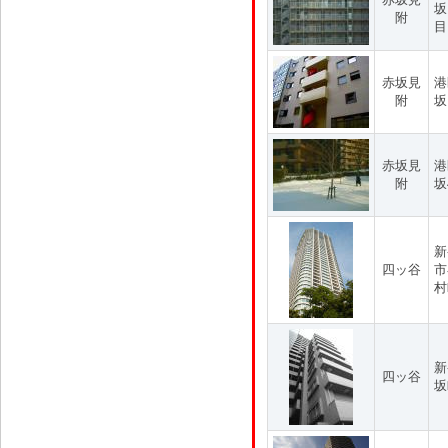
坂
附
目
赤坂見
港
附
坂
赤坂見
港
附
坂
新
四ッ谷
市
村
新
四ッ谷
坂