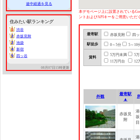
途中経過を見る
本デモページ上に設置されているGoo
ントおよびAPIキーをご用意いた
住みたい駅ランキング
1
渋谷
1
最寄駅
赤坂見附
四ッ
2
赤坂見附
2
2
池袋
2
駅徒歩
0～5分
5～10
4
新宿
4
5万円未満
5
5
四ッ谷
5
賃料
11万円台
12
08月07日15時更新
最寄駅
外観
▲
港
赤坂見
坂
附
目
港
赤坂見