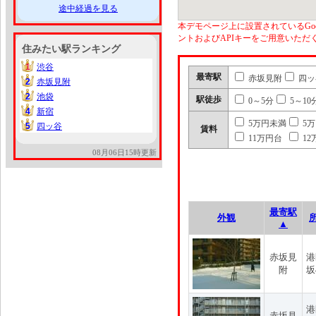
途中経過を見る
本デモページ上に設置されているGoo
ントおよびAPIキーをご用意いた
住みたい駅ランキング
1
渋谷
1
最寄駅
赤坂見附
四ッ
2
赤坂見附
2
2
池袋
2
駅徒歩
0～5分
5～10
4
新宿
4
5万円未満
5
5
四ッ谷
5
賃料
11万円台
12
08月06日15時更新
最寄駅
外観
▲
赤坂見
港
附
坂
港
赤坂見