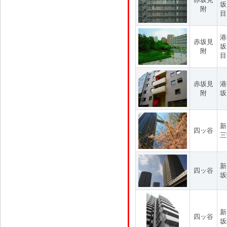
坂
附
目
港
赤坂見
坂
附
目
赤坂見
港
附
坂
新
四ッ谷
三
新
四ッ谷
坂
新
四ッ谷
坂