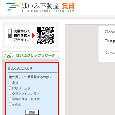
This 
Do you
みんなのこだわり
物件探しで一番重視するのは？
家賃
間取り・広さ
交通アクセスの良さ
環境の良さ・利便性
その他