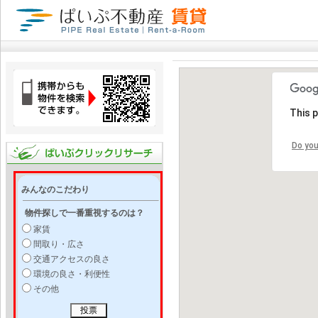
This 
Do you
みんなのこだわり
物件探しで一番重視するのは？
家賃
間取り・広さ
交通アクセスの良さ
環境の良さ・利便性
その他