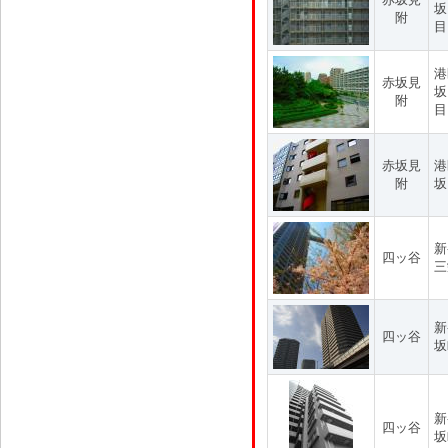
坂
附
目
港
赤坂見
坂
附
目
赤坂見
港
附
坂
新
四ッ谷
三
新
四ッ谷
坂
新
四ッ谷
坂