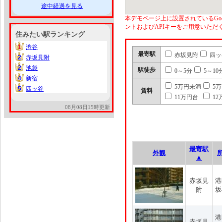
途中経過を見る
本デモページ上に設置されているGoo
ントおよびAPIキーをご用意いた
住みたい駅ランキング
1
渋谷
1
最寄駅
赤坂見附
四ッ
2
赤坂見附
2
2
池袋
2
駅徒歩
0～5分
5～10
4
新宿
4
5万円未満
5
5
四ッ谷
5
賃料
11万円台
12
08月08日15時更新
最寄駅
外観
▲
赤坂見
港
附
坂
港
赤坂見