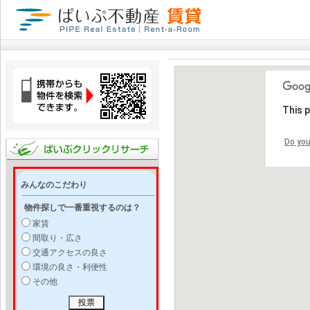
This 
Do you
みんなのこだわり
物件探しで一番重視するのは？
家賃
間取り・広さ
交通アクセスの良さ
環境の良さ・利便性
その他