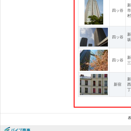
新
四ッ谷
市
村
新
四ッ谷
坂
新
四ッ谷
三
新
新宿
西
丁