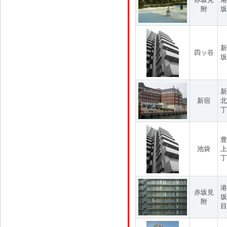
附
坂
新
四ッ谷
坂
新
新宿
北
丁
豊
池袋
上
丁
港
赤坂見
坂
附
目