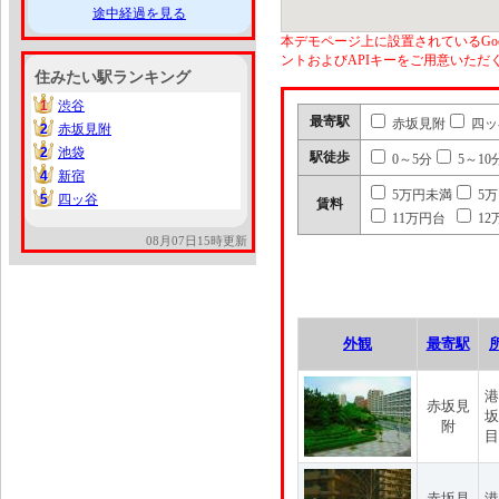
途中経過を見る
本デモページ上に設置されているGoo
ントおよびAPIキーをご用意いた
住みたい駅ランキング
1
渋谷
1
最寄駅
赤坂見附
四ッ
2
赤坂見附
2
2
池袋
2
駅徒歩
0～5分
5～10
4
新宿
4
5万円未満
5
5
四ッ谷
5
賃料
11万円台
12
08月07日15時更新
外観
最寄駅
港
赤坂見
坂
附
目
赤坂見
港