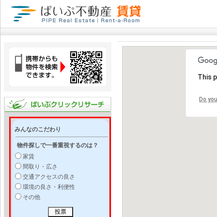
This 
Do you
みんなのこだわり
物件探しで一番重視するのは？
家賃
間取り・広さ
交通アクセスの良さ
環境の良さ・利便性
その他