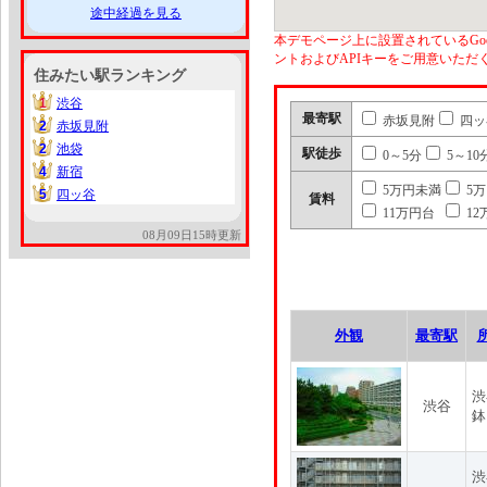
途中経過を見る
本デモページ上に設置されているGoo
ントおよびAPIキーをご用意いた
住みたい駅ランキング
1
渋谷
1
最寄駅
赤坂見附
四ッ
2
赤坂見附
2
2
池袋
2
駅徒歩
0～5分
5～10
4
新宿
4
5万円未満
5
5
四ッ谷
5
賃料
11万円台
12
08月09日15時更新
外観
最寄駅
渋
渋谷
鉢
渋