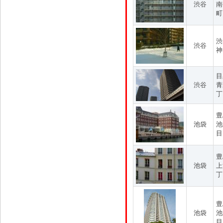
渋谷
南
町
渋
渋谷
神
目
渋谷
青
丁
豊
池袋
池
目
豊
池袋
上
丁
豊
池袋
池
目