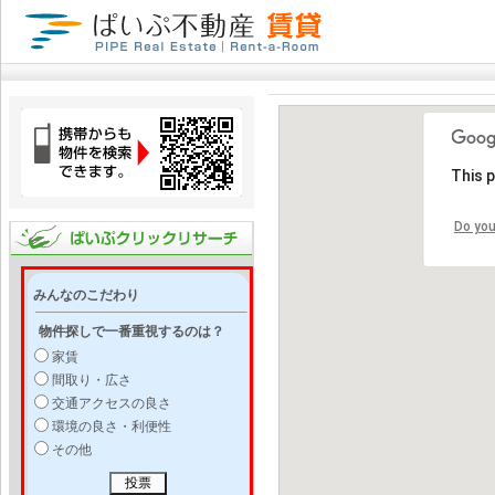
This 
Do you
みんなのこだわり
物件探しで一番重視するのは？
家賃
間取り・広さ
交通アクセスの良さ
環境の良さ・利便性
その他