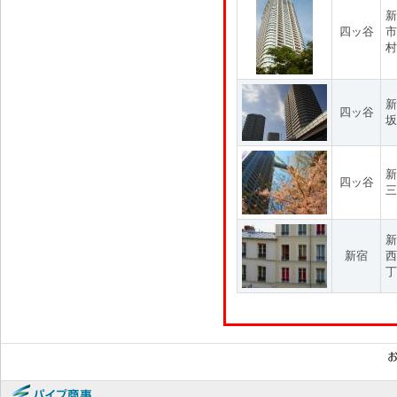
新
四ッ谷
市
村
新
四ッ谷
坂
新
四ッ谷
三
新
新宿
西
丁