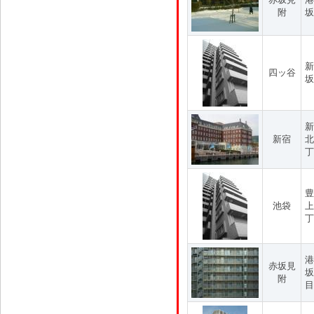
附
坂
新
四ッ谷
坂
新
新宿
北
丁
豊
池袋
上
丁
港
赤坂見
坂
附
目