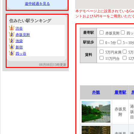
途中経過を見る
本デモページ上に設置されているGoo
ントおよびAPIキーをご用意いた
住みたい駅ランキング
1
渋谷
1
最寄駅
赤坂見附
四ッ
2
赤坂見附
2
2
池袋
2
駅徒歩
0～5分
5～10
4
新宿
4
5万円未満
5
5
四ッ谷
5
賃料
11万円台
12
08月08日15時更新
外観
最寄駅
港
赤坂見
坂
附
目
赤坂見
港