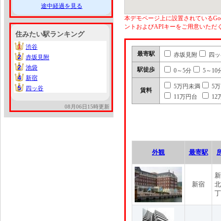
途中経過を見る
本デモページ上に設置されているGoo
ントおよびAPIキーをご用意いた
住みたい駅ランキング
1
渋谷
1
最寄駅
赤坂見附
四ッ
2
赤坂見附
2
2
池袋
2
駅徒歩
0～5分
5～10
4
新宿
4
5万円未満
5
5
四ッ谷
5
賃料
11万円台
12
08月06日15時更新
外観
最寄駅
新
新宿
北
丁