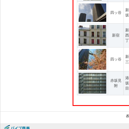
新
四ッ谷
坂
新
新宿
西
丁
新
四ッ谷
三
港
赤坂見
坂
附
目