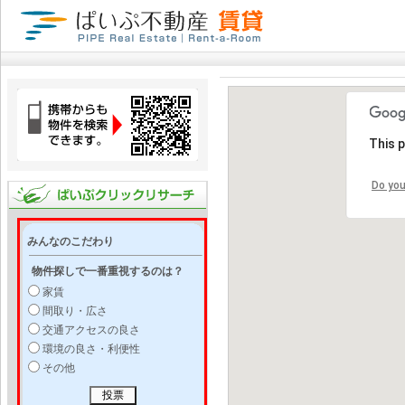
This 
Do you
みんなのこだわり
物件探しで一番重視するのは？
家賃
間取り・広さ
交通アクセスの良さ
環境の良さ・利便性
その他