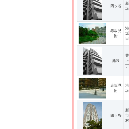
新
四ッ谷
坂
港
赤坂見
坂
附
目
豊
池袋
上
丁
赤坂見
港
附
坂
新
四ッ谷
市
村