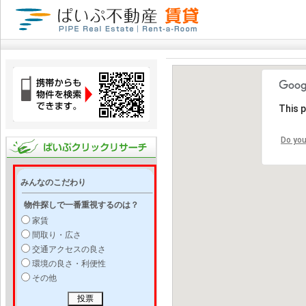
This 
Do you
みんなのこだわり
物件探しで一番重視するのは？
家賃
間取り・広さ
交通アクセスの良さ
環境の良さ・利便性
その他