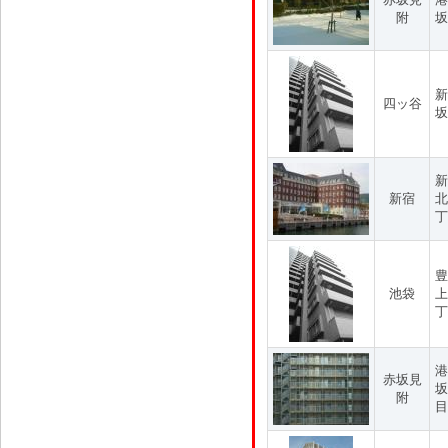
附
坂
新
四ッ谷
坂
新
新宿
北
丁
豊
池袋
上
丁
港
赤坂見
坂
附
目