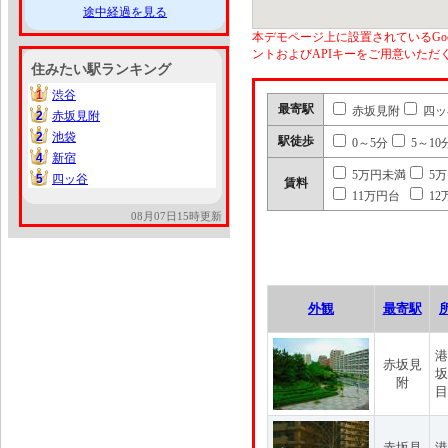
途中経過を見る
本デモページ上に設置されているGoo
ントおよびAPIキーをご用意いた
住みたい駅ランキング
1
渋谷
1
最寄駅
赤坂見附
四ッ
2
赤坂見附
2
2
池袋
2
駅徒歩
0～5分
5～10
4
新宿
4
5万円未満
5
5
四ッ谷
5
賃料
11万円台
12
08月07日15時更新
外観
最寄駅
港
赤坂見
坂
附
目
赤坂見
港