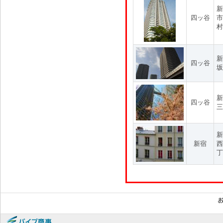
新
四ッ谷
市
村
新
四ッ谷
坂
新
四ッ谷
三
新
新宿
西
丁