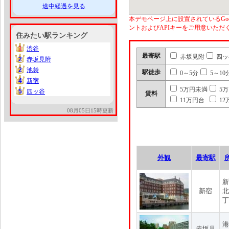
途中経過を見る
本デモページ上に設置されているGoo
ントおよびAPIキーをご用意いた
住みたい駅ランキング
1
渋谷
1
最寄駅
赤坂見附
四ッ
2
赤坂見附
2
2
池袋
2
駅徒歩
0～5分
5～10
4
新宿
4
5万円未満
5
5
四ッ谷
5
賃料
11万円台
12
08月05日15時更新
外観
最寄駅
新
新宿
北
丁
港
赤坂見