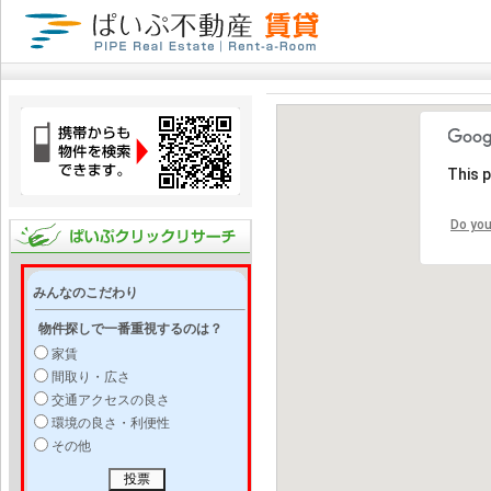
This 
Do you
みんなのこだわり
物件探しで一番重視するのは？
家賃
間取り・広さ
交通アクセスの良さ
環境の良さ・利便性
その他