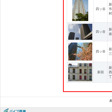
新
四ッ谷
市
村
新
四ッ谷
坂
新
四ッ谷
三
新
新宿
西
丁