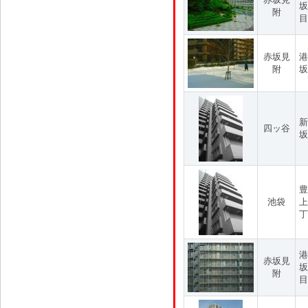
坂
附
目
赤坂見
港
附
坂
新
四ッ谷
坂
豊
池袋
上
丁
港
赤坂見
坂
附
目