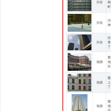
渋谷
南
町
渋
渋谷
神
目
渋谷
青
丁
豊
池袋
池
目
豊
池袋
上
丁
豊
池袋
池
目