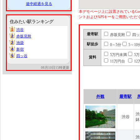
途中経過を見る
本デモページ上に設置されているGoo
ントおよびAPIキーをご用意いた
住みたい駅ランキング
1
渋谷
1
最寄駅
赤坂見附
四ッ
2
赤坂見附
2
2
池袋
2
駅徒歩
0～5分
5～10
4
新宿
4
5万円未満
5
5
四ッ谷
5
賃料
11万円台
12
08月10日15時更新
外観
最寄駅
渋
渋谷
鉢
渋