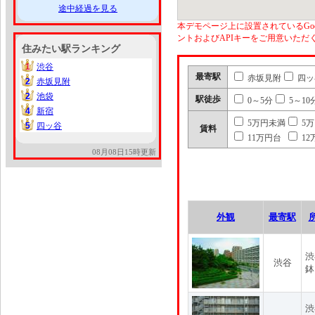
途中経過を見る
本デモページ上に設置されているGoo
ントおよびAPIキーをご用意いた
住みたい駅ランキング
1
渋谷
1
最寄駅
赤坂見附
四ッ
2
赤坂見附
2
2
池袋
2
駅徒歩
0～5分
5～10
4
新宿
4
5万円未満
5
5
四ッ谷
5
賃料
11万円台
12
08月08日15時更新
外観
最寄駅
渋
渋谷
鉢
渋