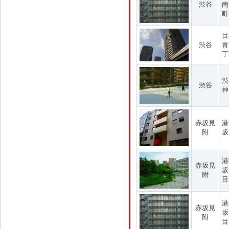
渋谷
南
町
目
渋谷
青
丁
渋
渋谷
神
赤坂見
港
附
坂
港
赤坂見
坂
附
目
港
赤坂見
坂
附
目