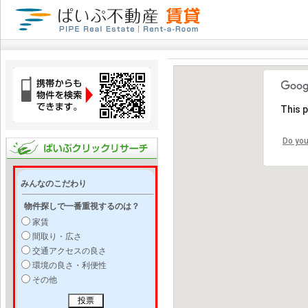
This 
Do you
みんなのこだわり
物件探しで一番重視するのは？
家賃
間取り・広さ
交通アクセスの良さ
環境の良さ・利便性
その他