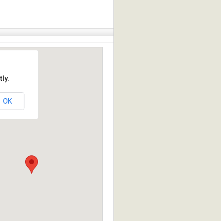
ly.
OK