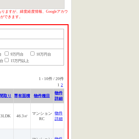
りますが、緯度経度情報、Googleアカウ
とができます。
台
9万円台
10万円台
円台
15万円以上
1
-
10
件 /
20
件
1
2
物件
間取り
専有面積
物件種目
詳細
物件
マンション
3LDK
46.3㎡
RC
詳細
物件