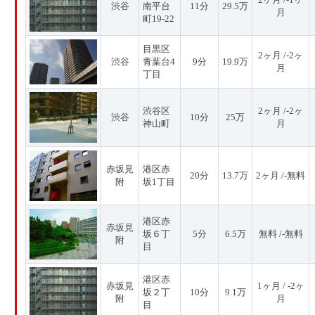
渋谷
南平台
11分
29.5万
月
町19-22
目黒区
2ヶ月 /-2ヶ
渋谷
青葉台4
9分
19.9万
月
丁目
渋谷区
2ヶ月 /-2ヶ
渋谷
10分
25万
神山町
月
赤坂見
港区赤
20分
13.7万
2ヶ月 /-無料
附
坂1丁目
港区赤
赤坂見
坂６丁
5分
6.5万
無料 /-無料
附
目
港区赤
赤坂見
1ヶ月 / -2ヶ
坂２丁
10分
9.1万
附
月
目