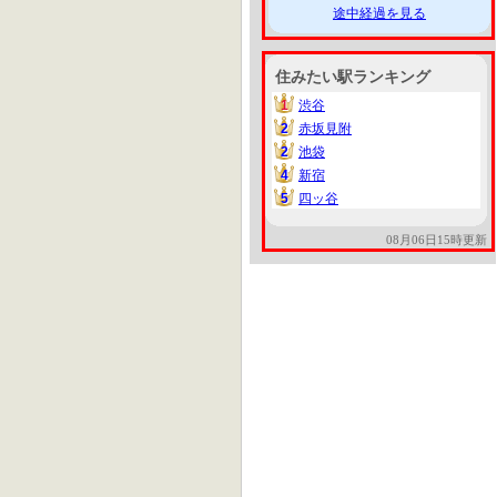
途中経過を見る
住みたい駅ランキング
1
渋谷
1
2
赤坂見附
2
2
池袋
2
4
新宿
4
5
四ッ谷
5
08月06日15時更新