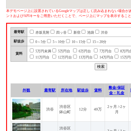
本デモページ上に設置されているGoogleマップは正しく読み込まれない場合があ
ントおよびAPIキーをご用意いただくことで、ページ上にマップを表示するこ
最寄駅
赤坂見附
四ッ谷
新宿
池袋
渋谷
駅徒歩
0～5分
5～10分
10～15分
15～20分
5万円未満
5万円台
6万円台
7万円台
8万円
賃料
11万円台
12万円台
13万円台
14万円台
15万
敷金/保証
外観
最寄駅
所在地
駅徒歩
賃料
金・礼金
渋谷区
2ヶ月 /-2ヶ
渋谷
12分
49万
鉢山町
月
渋谷区
2ヶ月 /-1ヶ