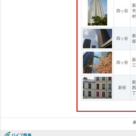
新
四ッ谷
市
村
新
四ッ谷
坂
新
四ッ谷
三
新
新宿
西
丁