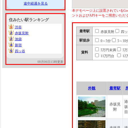
途中経過を見る
本デモページ上に設置されているGoo
ントおよびAPIキーをご用意いた
住みたい駅ランキング
1
渋谷
1
最寄駅
赤坂見附
四ッ
2
赤坂見附
2
2
池袋
2
駅徒歩
0～5分
5～10
4
新宿
4
5万円未満
5
5
四ッ谷
5
賃料
11万円台
12
08月06日15時更新
外観
最寄駅
港
赤坂見
坂
附
目
赤坂見
港