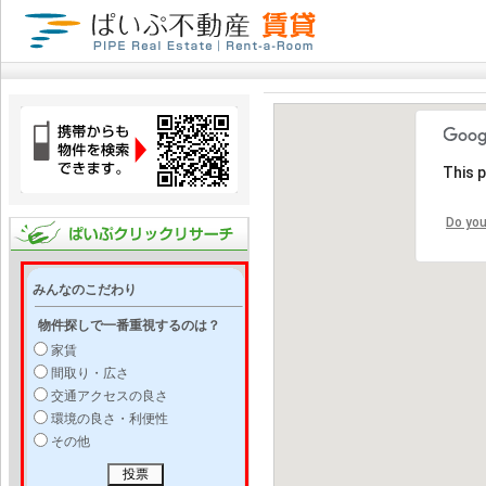
This 
Do you
みんなのこだわり
物件探しで一番重視するのは？
家賃
間取り・広さ
交通アクセスの良さ
環境の良さ・利便性
その他