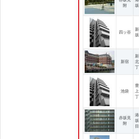
附
坂
新
四ッ谷
坂
新
新宿
北
丁
豊
池袋
上
丁
港
赤坂見
坂
附
目