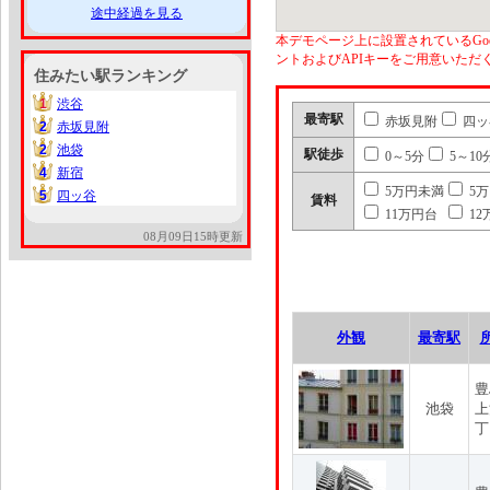
途中経過を見る
本デモページ上に設置されているGoo
ントおよびAPIキーをご用意いた
住みたい駅ランキング
1
渋谷
1
最寄駅
赤坂見附
四ッ
2
赤坂見附
2
2
池袋
2
駅徒歩
0～5分
5～10
4
新宿
4
5万円未満
5
5
四ッ谷
5
賃料
11万円台
12
08月09日15時更新
外観
最寄駅
豊
池袋
上
丁