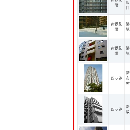
坂
附
目
赤坂見
港
附
坂
赤坂見
港
附
坂
新
四ッ谷
市
村
新
四ッ谷
坂