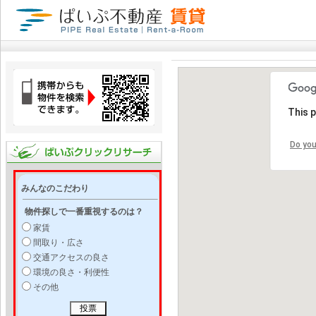
This 
Do you
みんなのこだわり
物件探しで一番重視するのは？
家賃
間取り・広さ
交通アクセスの良さ
環境の良さ・利便性
その他