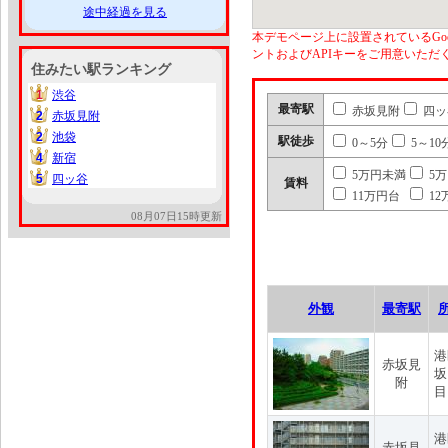
途中経過を見る
本デモページ上に設置されているGoo
ントおよびAPIキーをご用意いた
住みたい駅ランキング
1
渋谷
1
最寄駅
赤坂見附
四ッ
2
赤坂見附
2
2
池袋
2
駅徒歩
0～5分
5～10
4
新宿
4
5万円未満
5
5
四ッ谷
5
賃料
11万円台
12
08月07日15時更新
外観
最寄駅
港
赤坂見
坂
附
目
港
赤坂見