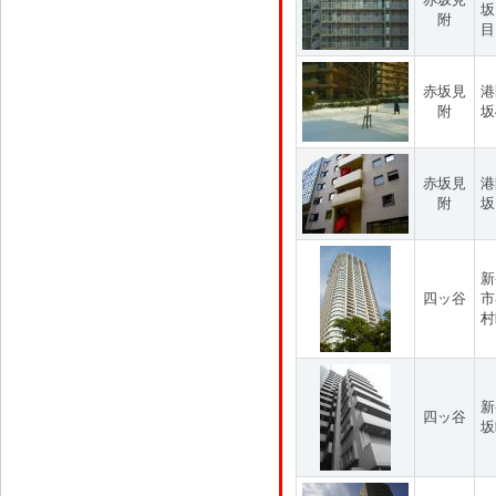
坂
附
目
赤坂見
港
附
坂
赤坂見
港
附
坂
新
四ッ谷
市
村
新
四ッ谷
坂