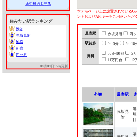
途中経過を見る
本デモページ上に設置されているGoo
ントおよびAPIキーをご用意いた
住みたい駅ランキング
1
渋谷
1
最寄駅
赤坂見附
四ッ
2
赤坂見附
2
2
池袋
2
駅徒歩
0～5分
5～10
4
新宿
4
5万円未満
5
5
四ッ谷
5
賃料
11万円台
12
08月09日15時更新
外観
最寄駅
港
赤坂見
坂
附
目
港
赤坂見