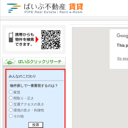
This 
Do you
みんなのこだわり
物件探しで一番重視するのは？
家賃
間取り・広さ
交通アクセスの良さ
環境の良さ・利便性
その他