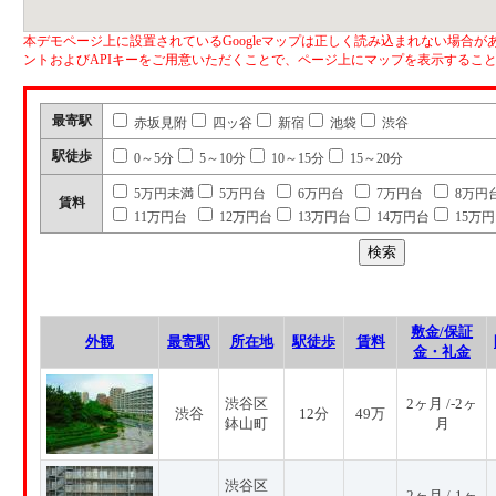
本デモページ上に設置されているGoogleマップは正しく読み込まれない場合があ
ントおよびAPIキーをご用意いただくことで、ページ上にマップを表示するこ
最寄駅
赤坂見附
四ッ谷
新宿
池袋
渋谷
駅徒歩
0～5分
5～10分
10～15分
15～20分
5万円未満
5万円台
6万円台
7万円台
8万円
賃料
11万円台
12万円台
13万円台
14万円台
15万
敷金/保証
外観
最寄駅
所在地
駅徒歩
賃料
金・礼金
渋谷区
2ヶ月 /-2ヶ
渋谷
12分
49万
鉢山町
月
渋谷区
2ヶ月 /-1ヶ