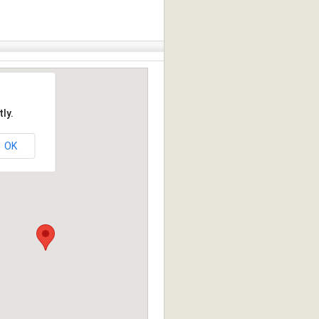
ly.
OK