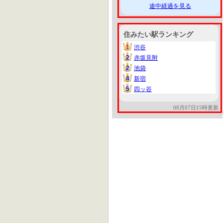
途中経過を見る
住みたい駅ランキング
1
渋谷
1
2
赤坂見附
2
2
池袋
2
4
新宿
4
5
四ッ谷
5
08月07日15時更新