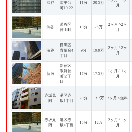
渋谷
南平台
11分
29.5万
月
町19-22
渋谷区
2ヶ月 /-2ヶ
渋谷
10分
25万
神山町
月
目黒区
2ヶ月 /-2ヶ
渋谷
青葉台4
9分
19.9万
月
丁目
新宿区
歌舞伎
1ヶ月 / -1ヶ
新宿
17分
17.5万
町２丁
月
目
赤坂見
港区赤
20分
13.7万
2ヶ月 /-無料
附
坂1丁目
赤坂見
港区赤
2ヶ月 /-1ヶ
15分
12万
附
坂4丁目
月