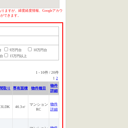
りますが、緯度経度情報、Googleアカウ
とができます。
台
9万円台
10万円台
円台
15万円以上
1
-
10
件 /
20
件
1
2
物件
間取り
専有面積
物件種目
詳細
物件
マンション
3LDK
46.3㎡
RC
詳細
物件