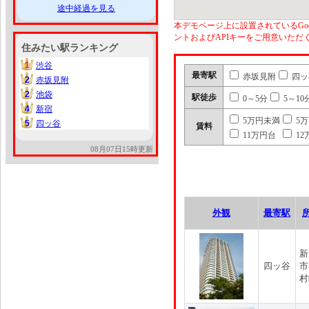
途中経過を見る
本デモページ上に設置されているGoo
ントおよびAPIキーをご用意いた
住みたい駅ランキング
1
渋谷
1
最寄駅
赤坂見附
四ッ
2
赤坂見附
2
2
池袋
2
駅徒歩
0～5分
5～10
4
新宿
4
5万円未満
5
5
四ッ谷
5
賃料
11万円台
12
08月07日15時更新
外観
最寄駅
新
四ッ谷
市
村