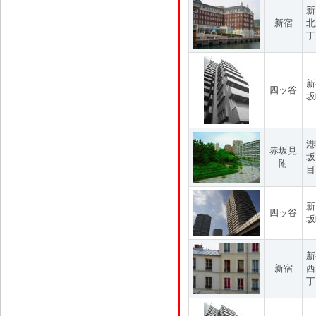
新
新宿
北
丁
新
四ッ谷
坂
港
赤坂見
坂
附
目
新
四ッ谷
坂
新
新宿
西
丁