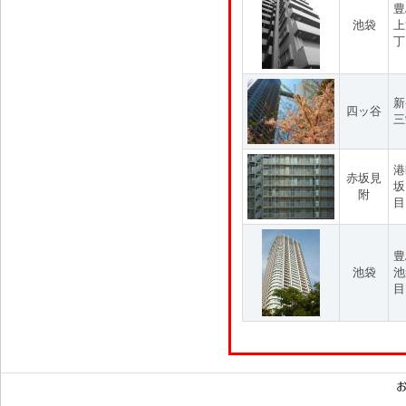
豊
池袋
上
丁
新
四ッ谷
三
港
赤坂見
坂
附
目
豊
池袋
池
目