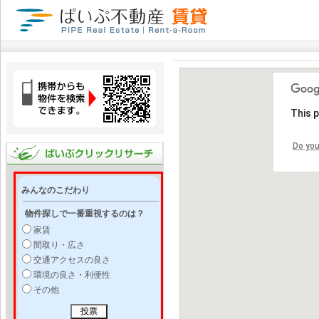
This 
Do you
みんなのこだわり
物件探しで一番重視するのは？
家賃
間取り・広さ
交通アクセスの良さ
環境の良さ・利便性
その他