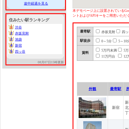
途中経過を見る
本デモページ上に設置されているGoo
ントおよびAPIキーをご用意いた
住みたい駅ランキング
1
渋谷
1
最寄駅
赤坂見附
四ッ
2
赤坂見附
2
2
池袋
2
駅徒歩
0～5分
5～10
4
新宿
4
5万円未満
5
5
四ッ谷
5
賃料
11万円台
12
08月07日15時更新
外観
最寄駅
新
新宿
北
丁