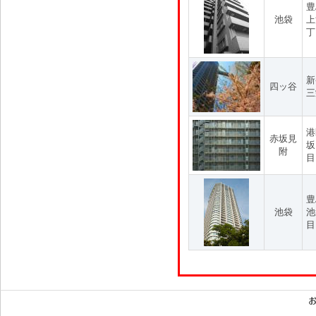
豊
池袋
上
丁
新
四ッ谷
三
港
赤坂見
坂
附
目
豊
池袋
池
目