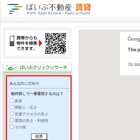
This 
Do you
みんなのこだわり
物件探しで一番重視するのは？
家賃
間取り・広さ
交通アクセスの良さ
環境の良さ・利便性
その他