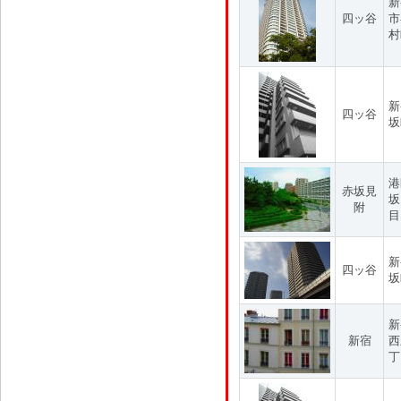
新
四ッ谷
市
村
新
四ッ谷
坂
港
赤坂見
坂
附
目
新
四ッ谷
坂
新
新宿
西
丁