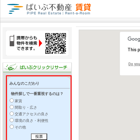
This 
Do you
みんなのこだわり
物件探しで一番重視するのは？
家賃
間取り・広さ
交通アクセスの良さ
環境の良さ・利便性
その他