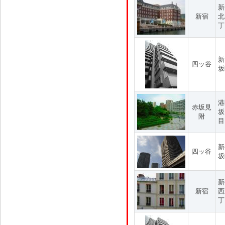
新
新宿
北
丁
新
四ッ谷
坂
港
赤坂見
坂
附
目
新
四ッ谷
坂
新
新宿
西
丁