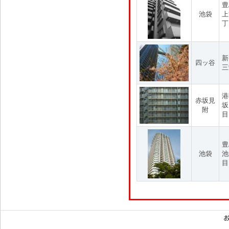
豊
池袋
上
丁
新
四ッ谷
三
港
赤坂見
坂
附
目
豊
池袋
池
目