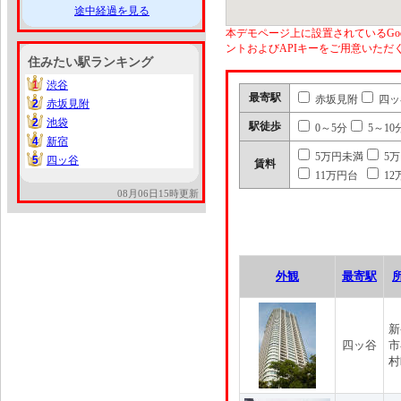
途中経過を見る
本デモページ上に設置されているGoo
ントおよびAPIキーをご用意いた
住みたい駅ランキング
1
渋谷
1
最寄駅
赤坂見附
四ッ
2
赤坂見附
2
2
池袋
2
駅徒歩
0～5分
5～10
4
新宿
4
5万円未満
5
5
四ッ谷
5
賃料
11万円台
12
08月06日15時更新
外観
最寄駅
新
四ッ谷
市
村