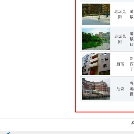
赤坂見
港
附
坂
港
赤坂見
坂
附
目
新
新宿
西
丁
豊
池袋
池
目