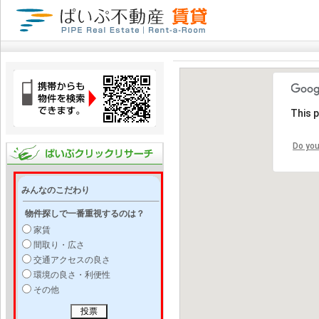
This 
Do you
みんなのこだわり
物件探しで一番重視するのは？
家賃
間取り・広さ
交通アクセスの良さ
環境の良さ・利便性
その他