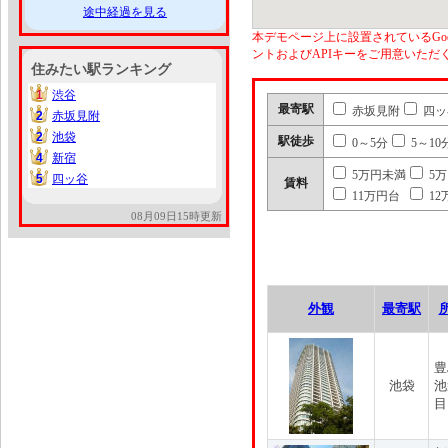
途中経過を見る
本デモページ上に設置されているGoo
ントおよびAPIキーをご用意いた
住みたい駅ランキング
1
渋谷
1
最寄駅
赤坂見附
四ッ
2
赤坂見附
2
2
池袋
2
駅徒歩
0～5分
5～10
4
新宿
4
5万円未満
5
5
四ッ谷
5
賃料
11万円台
12
08月09日15時更新
外観
最寄駅
豊
池袋
池
目