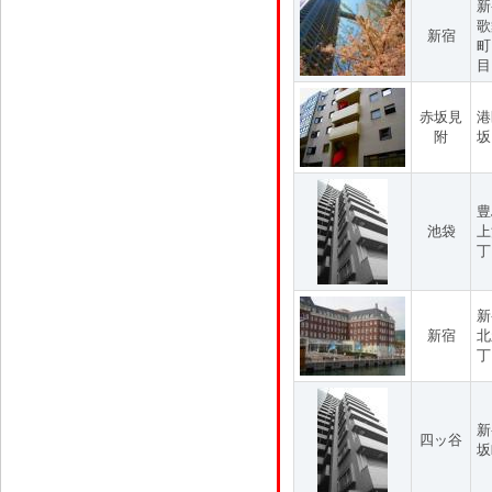
新
歌
新宿
町
目
赤坂見
港
附
坂
豊
池袋
上
丁
新
新宿
北
丁
新
四ッ谷
坂