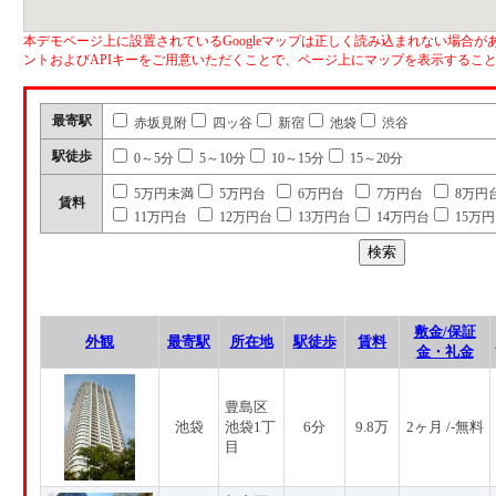
本デモページ上に設置されているGoogleマップは正しく読み込まれない場合があ
ントおよびAPIキーをご用意いただくことで、ページ上にマップを表示するこ
最寄駅
赤坂見附
四ッ谷
新宿
池袋
渋谷
駅徒歩
0～5分
5～10分
10～15分
15～20分
5万円未満
5万円台
6万円台
7万円台
8万円
賃料
11万円台
12万円台
13万円台
14万円台
15万
敷金/保証
外観
最寄駅
所在地
駅徒歩
賃料
金・礼金
豊島区
池袋
池袋1丁
6分
9.8万
2ヶ月 /-無料
目