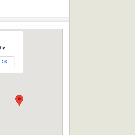
ly.
OK