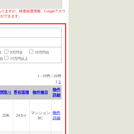
りますが、緯度経度情報、Googleアカウ
とができます。
台
9万円台
10万円台
円台
15万円以上
1
-
10
件 /
20
件
1
2
物件
間取り
専有面積
物件種目
詳細
物件
マンション
2DK
24.8㎡
RC
詳細