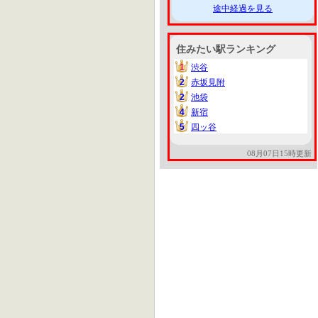
途中経過を見る
住みたい駅ランキング
1
渋谷
1
2
赤坂見附
2
2
池袋
2
4
新宿
4
5
四ッ谷
5
08月07日15時更新