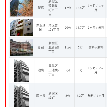
新宿区
歌舞伎
1ヶ月 / -1ヶ
新宿
17分
17.5万
町２丁
月
目
赤坂見
港区赤
20分
13.7万
2ヶ月 /-無料
附
坂1丁目
新宿区
新宿
北新宿3
11分
5万
無料 /-無料
丁目
豊島区
1ヶ月 / -2ヶ
池袋
上池袋2
5分
8万
月
丁目
新宿区
四ッ谷
8分
6.2万
無料 /-1ヶ月
坂町