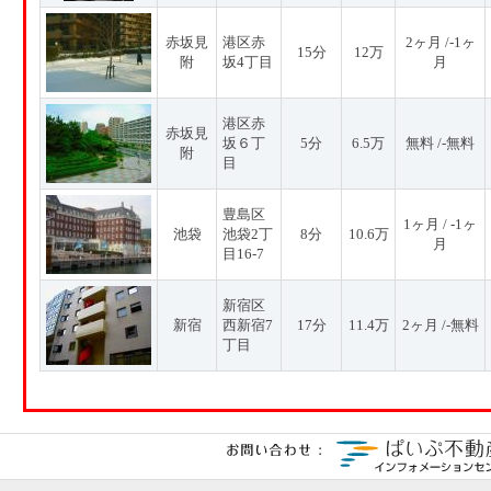
赤坂見
港区赤
2ヶ月 /-1ヶ
15分
12万
附
坂4丁目
月
港区赤
赤坂見
坂６丁
5分
6.5万
無料 /-無料
附
目
豊島区
1ヶ月 / -1ヶ
池袋
池袋2丁
8分
10.6万
月
目16-7
新宿区
新宿
西新宿7
17分
11.4万
2ヶ月 /-無料
丁目