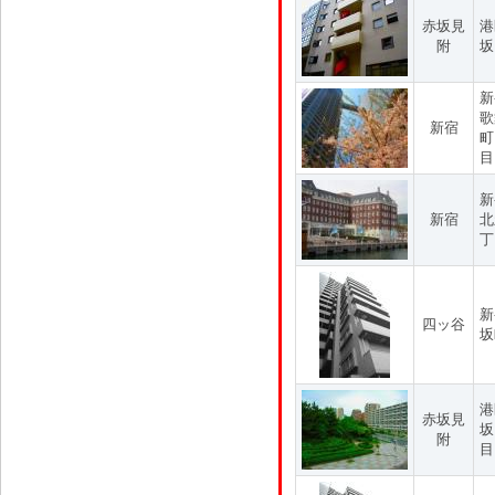
赤坂見
港
附
坂
新
歌
新宿
町
目
新
新宿
北
丁
新
四ッ谷
坂
港
赤坂見
坂
附
目