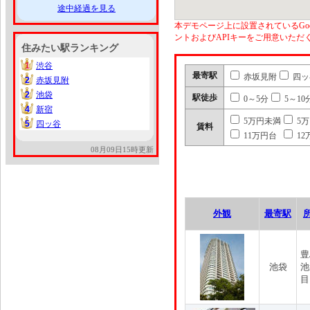
途中経過を見る
本デモページ上に設置されているGoo
ントおよびAPIキーをご用意いた
住みたい駅ランキング
1
渋谷
1
最寄駅
赤坂見附
四ッ
2
赤坂見附
2
2
池袋
2
駅徒歩
0～5分
5～10
4
新宿
4
5万円未満
5
5
四ッ谷
5
賃料
11万円台
12
08月09日15時更新
外観
最寄駅
豊
池袋
池
目