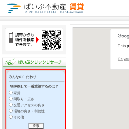
This 
Do you
みんなのこだわり
物件探しで一番重視するのは？
家賃
間取り・広さ
交通アクセスの良さ
環境の良さ・利便性
その他