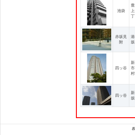
豊
池袋
上
丁
赤坂見
港
附
坂
新
四ッ谷
市
村
新
四ッ谷
坂