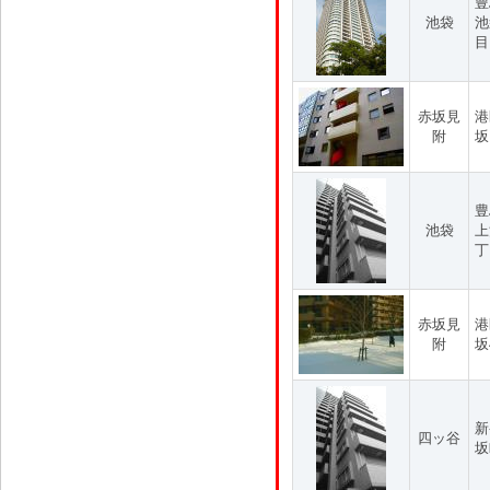
豊
池袋
池
目
赤坂見
港
附
坂
豊
池袋
上
丁
赤坂見
港
附
坂
新
四ッ谷
坂