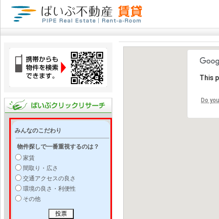
This 
Do you
みんなのこだわり
物件探しで一番重視するのは？
家賃
間取り・広さ
交通アクセスの良さ
環境の良さ・利便性
その他