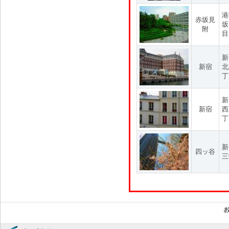
港
赤坂見
坂
附
目
新
新宿
北
丁
新
新宿
西
丁
新
四ッ谷
三