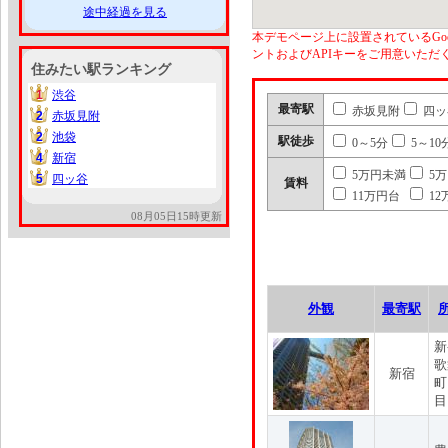
途中経過を見る
本デモページ上に設置されているGoo
ントおよびAPIキーをご用意いた
住みたい駅ランキング
1
渋谷
1
最寄駅
赤坂見附
四ッ
2
赤坂見附
2
2
池袋
2
駅徒歩
0～5分
5～10
4
新宿
4
5万円未満
5
5
四ッ谷
5
賃料
11万円台
12
08月05日15時更新
外観
最寄駅
新
歌
新宿
町
目