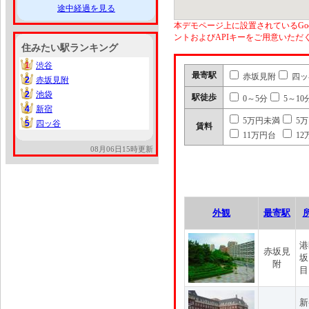
途中経過を見る
本デモページ上に設置されているGoo
ントおよびAPIキーをご用意いた
住みたい駅ランキング
1
渋谷
1
最寄駅
赤坂見附
四ッ
2
赤坂見附
2
2
池袋
2
駅徒歩
0～5分
5～10
4
新宿
4
5万円未満
5
5
四ッ谷
5
賃料
11万円台
12
08月06日15時更新
外観
最寄駅
港
赤坂見
坂
附
目
新