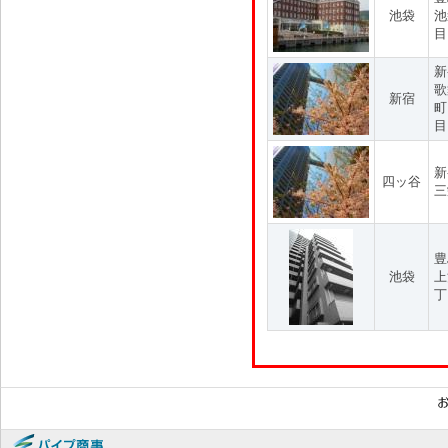
池袋
池
目
新
歌
新宿
町
目
新
四ッ谷
三
豊
池袋
上
丁