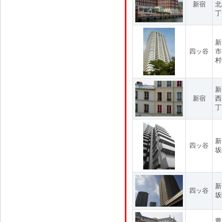
新宿
北
丁
新
四ッ谷
市
村
新
新宿
西
丁
新
四ッ谷
坂
新
四ッ谷
坂
豊