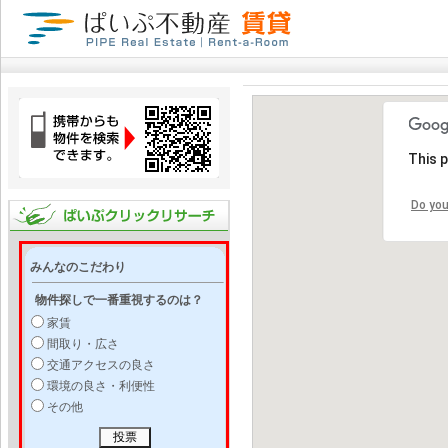
This 
Do you
みんなのこだわり
物件探しで一番重視するのは？
家賃
間取り・広さ
交通アクセスの良さ
環境の良さ・利便性
その他