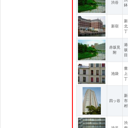
渋谷
鉢
新
新宿
北
丁
港
赤坂見
坂
附
目
豊
池袋
上
丁
新
四ッ谷
市
村
渋
渋谷
南