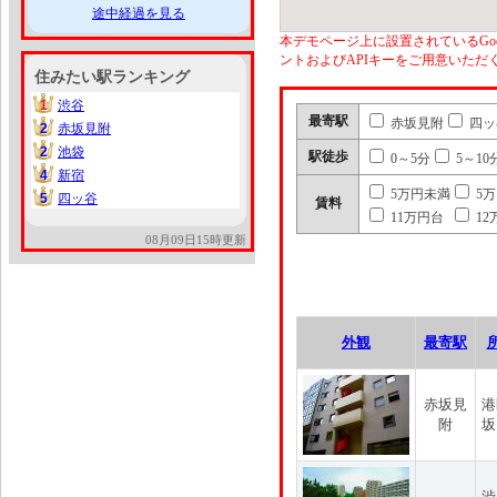
途中経過を見る
本デモページ上に設置されているGoo
ントおよびAPIキーをご用意いた
住みたい駅ランキング
1
渋谷
1
最寄駅
赤坂見附
四ッ
2
赤坂見附
2
2
池袋
2
駅徒歩
0～5分
5～10
4
新宿
4
5万円未満
5
5
四ッ谷
5
賃料
11万円台
12
08月09日15時更新
外観
最寄駅
赤坂見
港
附
坂
渋