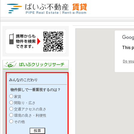
This 
Do you
みんなのこだわり
物件探しで一番重視するのは？
家賃
間取り・広さ
交通アクセスの良さ
環境の良さ・利便性
その他