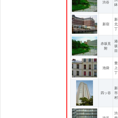
渋谷
鉢
新
新宿
北
丁
港
赤坂見
坂
附
目
豊
池袋
上
丁
新
四ッ谷
市
村
渋
渋谷
南