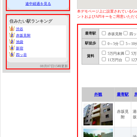
途中経過を見る
本デモページ上に設置されているGoo
ントおよびAPIキーをご用意いた
住みたい駅ランキング
1
渋谷
1
最寄駅
赤坂見附
四ッ
2
赤坂見附
2
2
池袋
2
駅徒歩
0～5分
5～10
4
新宿
4
5万円未満
5
5
四ッ谷
5
賃料
11万円台
12
08月07日15時更新
外観
最寄駅
赤坂見
港
附
坂
渋