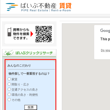
This 
Do you
みんなのこだわり
物件探しで一番重視するのは？
家賃
間取り・広さ
交通アクセスの良さ
環境の良さ・利便性
その他