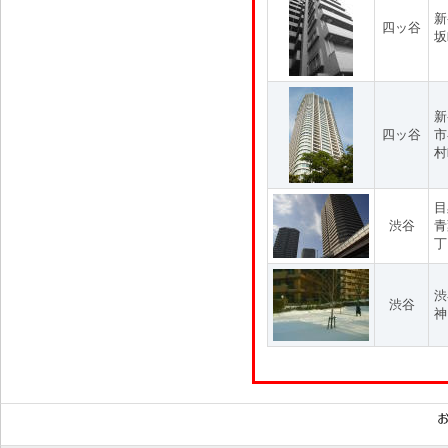
新
四ッ谷
坂
新
四ッ谷
市
村
目
渋谷
青
丁
渋
渋谷
神