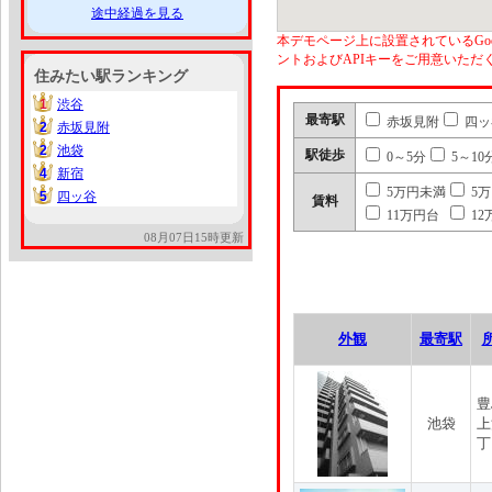
途中経過を見る
本デモページ上に設置されているGoo
ントおよびAPIキーをご用意いた
住みたい駅ランキング
1
渋谷
1
最寄駅
赤坂見附
四ッ
2
赤坂見附
2
2
池袋
2
駅徒歩
0～5分
5～10
4
新宿
4
5万円未満
5
5
四ッ谷
5
賃料
11万円台
12
08月07日15時更新
外観
最寄駅
豊
池袋
上
丁