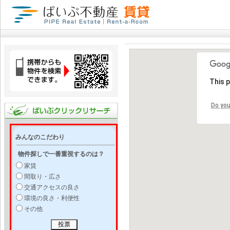
This 
Do you
みんなのこだわり
物件探しで一番重視するのは？
家賃
間取り・広さ
交通アクセスの良さ
環境の良さ・利便性
その他