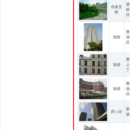
港
赤坂見
坂
附
目
豊
池袋
池
目
豊
池袋
上
丁
豊
池袋
池
目
新
四ッ谷
坂