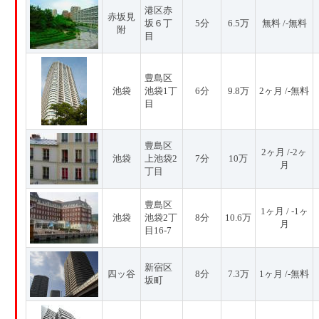
港区赤
赤坂見
坂６丁
5分
6.5万
無料 /-無料
附
目
豊島区
池袋
池袋1丁
6分
9.8万
2ヶ月 /-無料
目
豊島区
2ヶ月 /-2ヶ
池袋
上池袋2
7分
10万
月
丁目
豊島区
1ヶ月 / -1ヶ
池袋
池袋2丁
8分
10.6万
月
目16-7
新宿区
四ッ谷
8分
7.3万
1ヶ月 /-無料
坂町