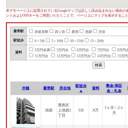
本デモページ上に設置されているGoogleマップは正しく読み込まれない場合があ
ントおよびAPIキーをご用意いただくことで、ページ上にマップを表示するこ
最寄駅
赤坂見附
四ッ谷
新宿
池袋
渋谷
駅徒歩
0～5分
5～10分
10～15分
15～20分
5万円未満
5万円台
6万円台
7万円台
8万円
賃料
11万円台
12万円台
13万円台
14万円台
15万
敷金/保証
駅徒歩
外観
最寄駅
所在地
賃料
▲
金・礼金
豊島区
1ヶ月 / -2ヶ
池袋
上池袋2
5分
8万
月
丁目