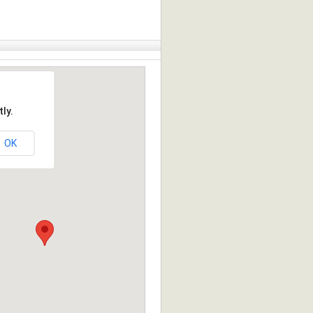
ly.
OK