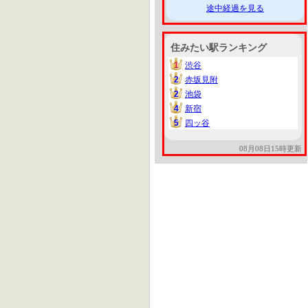
途中経過を見る
住みたい駅ランキング
1
渋谷
1
2
赤坂見附
2
2
池袋
2
4
新宿
4
5
四ッ谷
5
08月08日15時更新