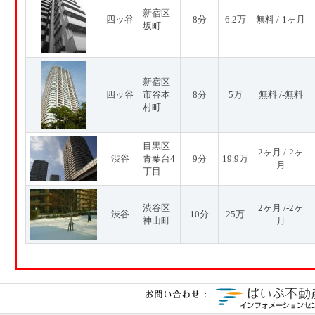
新宿区
四ッ谷
8分
6.2万
無料 /-1ヶ月
坂町
新宿区
四ッ谷
市谷本
8分
5万
無料 /-無料
村町
目黒区
2ヶ月 /-2ヶ
渋谷
青葉台4
9分
19.9万
月
丁目
渋谷区
2ヶ月 /-2ヶ
渋谷
10分
25万
神山町
月