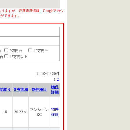
りますが、緯度経度情報、Googleアカウ
とができます。
台
9万円台
10万円台
円台
15万円以上
1
-
10
件 /
20
件
1
2
物件
間取り
専有面積
物件種目
詳細
物件
マンション
1R
30.23㎡
RC
詳細