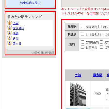
途中経過を見る
本デモページ上に設置されているGoo
ントおよびAPIキーをご用意いた
住みたい駅ランキング
1
渋谷
1
最寄駅
赤坂見附
四ッ
2
赤坂見附
2
2
池袋
2
駅徒歩
0～5分
5～10
4
新宿
4
5万円未満
5
5
四ッ谷
5
賃料
11万円台
12
08月07日15時更新
外観
最寄駅
豊
池袋
上
丁