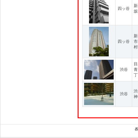
新
四ッ谷
坂
新
四ッ谷
市
村
目
渋谷
青
丁
渋
渋谷
神