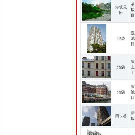
港
赤坂見
坂
附
目
豊
池袋
池
目
豊
池袋
上
丁
豊
池袋
池
目
新
四ッ谷
坂