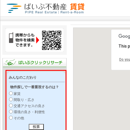
This 
Do you
みんなのこだわり
物件探しで一番重視するのは？
家賃
間取り・広さ
交通アクセスの良さ
環境の良さ・利便性
その他